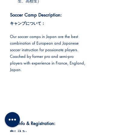
生、高校生）
Soccer Camp Description:
キャンプについて：
Our soccer camps in Japan are the best 
combination of European and Japanese 
soccer instruction for passionate players. 
Coached by former pro and semi-pro 
players with experience in France, England, 
Japan.
情熱を持つ選手のために、ヨーロッパと日
本のサッカー指導のベストな組み合わせ。​
フランス、イギリス、日本での経験を持つ
元プロおよびセミプロ選手が指導英語で指
導。日本語とフランス語のサポートあり。
Full info & Registration:
申し込み: