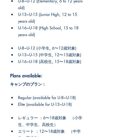
U-8~U-12 (Elementary, 6 to 12 years 
old)
U-13~U-15 (Junior High, 12 to 15 
years old)
U-16~U-18 (High School, 15 to 18 
years old)
U-8~U-12 (
小学生
, 
6〜12歳対象
)
U-13~U-15 (
中学生
, 
12〜15歳対象
)
U-16~U-18 (
高校生
, 
15〜18歳対象
)
Plans available:
キャンプのプラン：
Regular (available for U-8~U-18)
Elite (available for U-13~U-18)
レギュラー ：
6〜18歳対象　（小学
生、中学生、高校生）
エリート ：
12〜18歳対象　（中学