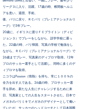
Bernard Lamaと出会い、一緒にプレー。最年少で
リーグ３に入り、活躍。17歳の時、椎間板ヘルニ
アを患い、退団、手術。
後、パリに戻り、ＲＣパリ（プレミアナショナルリ
ーグ）で3年プレー。
20歳に、イギリスに渡りＦＣブライトン（ディビ
ジョン３）でプレーをしながら、語学学校に通っ
た。22歳の時、パリ帰国、写真の学校で勉強をし
ながら、ＲＣパリ（プレミアナショナルリーグ）で
26歳までプレー、写真家のディプロマ取得。12年
プロのサッカー選手として活躍し、同時に多くのデ
ィプロマを取得。
ニコラはPassion（情熱）を持ち、常に１００％の
全力を出す人である。26歳の時、プロサッカー選
手を辞め、新たな人生にチャレンジするために来
日、写真家としての人生をスタートさせた。日本で
メガネのパリミキでメガネのデザイナーとして働い
ていたが、サッカーのヘッドコーチとして日本国際